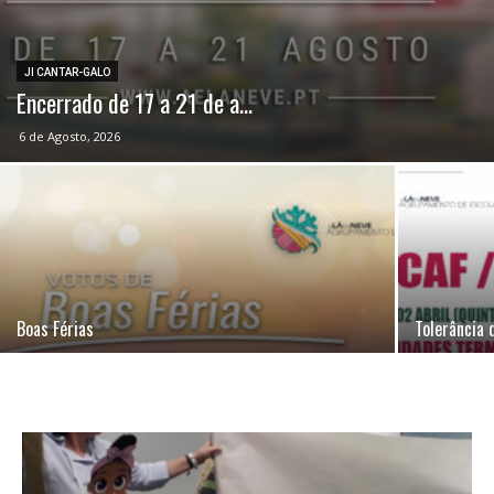
JI CANTAR-GALO
Encerrado de 17 a 21 de a...
6 de Agosto, 2026
Boas Férias
Tolerância 