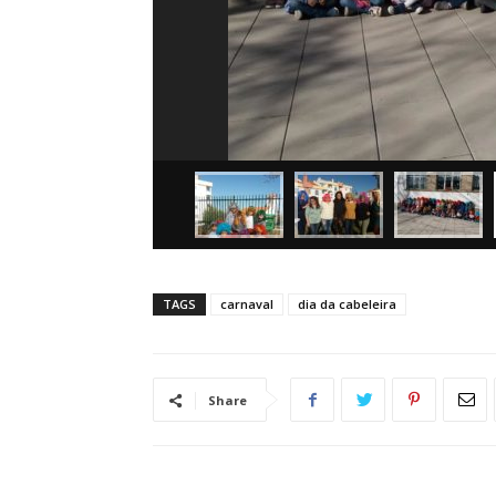
TAGS
carnaval
dia da cabeleira
Share