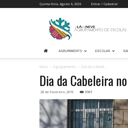
Quinta-feira, Agosto 6, 2026
Entrar / Cadastrar
Agrupamento
de
Escolas
A
Lã
e
AGRUPAMENTO
ESCOLAS
SA
a
Neve
Início
Agrupamento
Dia da Cabele...
Dia da Cabeleira no
28 de Fevereiro, 2019
3107