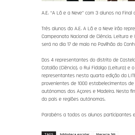
A.E. “A Lã e a Neve” com 3 alunos na Final d
Três alunos do A.E. A Lã e a Neve irão repr
Campeonato Nacional de Ciência, Leitura e In
será no dia 17 de maio no Pavilhão do Conh
Dos 4 representantes do distrito de Castelo
Catalão (Ciência), o Rui Fi
dalgo (Leitura) e 
representantes nesta quarta edição da LITE
provenientes de 1000 estabelecimentos de e
autónomas dos Açores e Madeira. Nesta fina
do pais e regiões autónomas.
Parabéns a todos os alunos participantes e 
TAGS
biblioteca escolar
literacia 3di