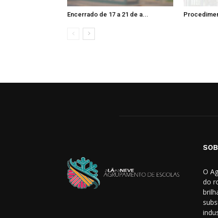
Encerrado de 17 a 21 de a...
Procedimen
SOB
O Ag
do r
bril
subs
indus