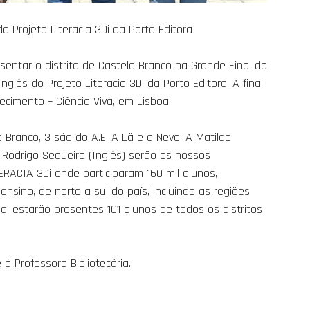
o Projeto Literacia 3Di da Porto Editora
esentar o distrito de Castelo Branco na Grande Final do
glês do Projeto Literacia 3Di da Porto Editora. A final
ecimento – Ciência Viva, em Lisboa.
 Branco, 3 são do A.E. A Lã e a Neve. A Matilde
o Rodrigo Sequeira (Inglês) serão os nossos
RACIA 3Di onde participaram 160 mil alunos,
nsino, de norte a sul do país, incluindo as regiões
l estarão presentes 101 alunos de todos os distritos
à Professora Bibliotecária.