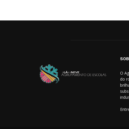
SOB
O Ag
do r
bril
subs
indus
Entr