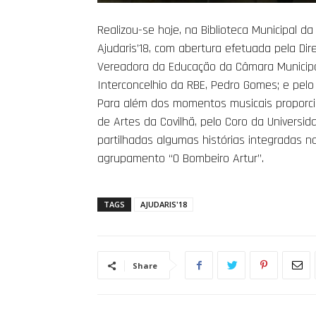
Realizou-se hoje, na Biblioteca Municipal da
Ajudaris’18, com abertura efetuada pela Di
Vereadora da Educação da Câmara Municipal
Interconcelhio da RBE, Pedro Gomes; e pelo
Para além dos momentos musicais proporcio
de Artes da Covilhã, pelo Coro da Universid
partilhadas algumas histórias integradas n
agrupamento “O Bombeiro Artur”.
TAGS
AJUDARIS'18
Share