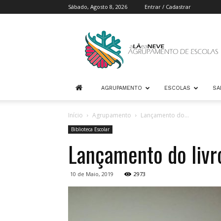
Sábado, Agosto 8, 2026
Entrar / Cadastrar
Agrupamento
de
Escolas
A
Lã
e
AGRUPAMENTO
ESCOLAS
SA
a
Neve
Início
Agrupamento
Lançamento do...
Biblioteca Escolar
Lançamento do livr
10 de Maio, 2019
2973