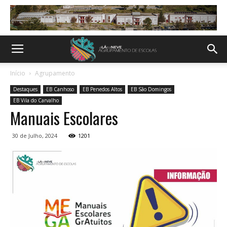
Início
Agrupamento
Destaques
EB Canhoso
EB Penedos Altos
EB São Domingos
EB Vila do Carvalho
Manuais Escolares
30 de Julho, 2024
1201