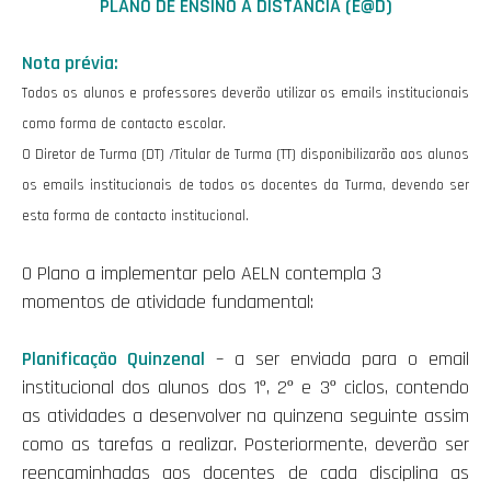
PLANO DE ENSINO A DISTÂNCIA (E@D)
Nota prévia:
Todos os alunos e professores deverão utilizar os emails institucionais
como forma de contacto escolar.
O Diretor de Turma (DT) /Titular de Turma (TT) disponibilizarão aos alunos
os emails institucionais de todos os docentes da Turma, devendo ser
esta forma de contacto institucional.
O Plano a implementar pelo AELN contempla 3
momentos de atividade fundamental:
Planificação Quinzenal
– a ser enviada para o email
institucional dos alunos dos 1º, 2º e 3º ciclos, contendo
as atividades a desenvolver na quinzena seguinte assim
como as tarefas a realizar. Posteriormente, deverão ser
reencaminhadas aos docentes de cada disciplina as