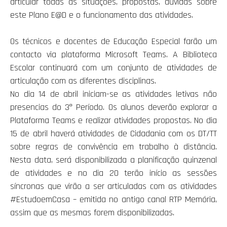
articular todas as situações, propostas, dúvidas sobre
este Plano E@D e o funcionamento das atividades.
Os técnicos e docentes de Educação Especial farão um
contacto via plataforma Microsoft Teams. A Biblioteca
Escolar continuará com um conjunto de atividades de
articulação com as diferentes disciplinas.
No dia 14 de abril iniciam-se as atividades letivas não
presencias do 3º Período. Os alunos deverão explorar a
Plataforma Teams e realizar atividades propostas. No dia
15 de abril haverá atividades de Cidadania com os DT/TT
sobre regras de convivência em trabalho à distância.
Nesta data, será disponibilizada a planificação quinzenal
de atividades e no dia 20 terão início as sessões
síncronas que virão a ser articuladas com as atividades
#EstudoemCasa – emitida no antigo canal RTP Memória,
assim que as mesmas forem disponibilizadas.