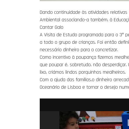
Dando continuidade às atividades relativa
Ambiental associando-a também, à Educação
Cantar Galo
A Visita de Estudo programada para o 3º p
a todo o grupo de crianças. Foi então def
necessário dinheiro para o concretizar.
Como incentivo à poupança fizemos mealhei
que poupar é, sobretudo, não desperdiçar. U
lixo, criámos lindos porquinhos mealheiros.
Com a ajuda das famílias,o dinheiro arrecada
Oceanário de Lisboa e tornar o desejo numa