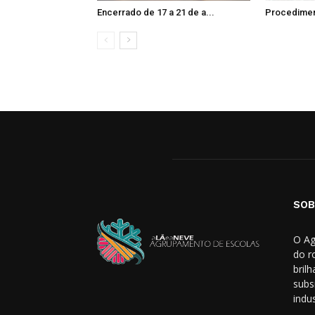
Encerrado de 17 a 21 de a...
Procedimen
SOB
O Ag
do r
bril
subs
indus