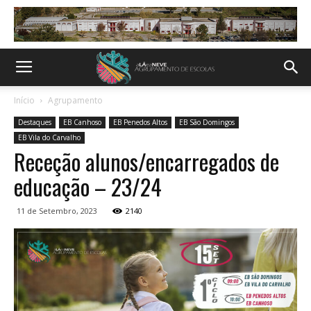
Início
Agrupamento
Destaques
EB Canhoso
EB Penedos Altos
EB São Domingos
EB Vila do Carvalho
Receção alunos/encarregados de
educação – 23/24
11 de Setembro, 2023
2140