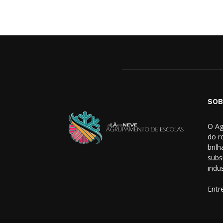
SOB
O Ag
do r
bril
subs
indus
Entr