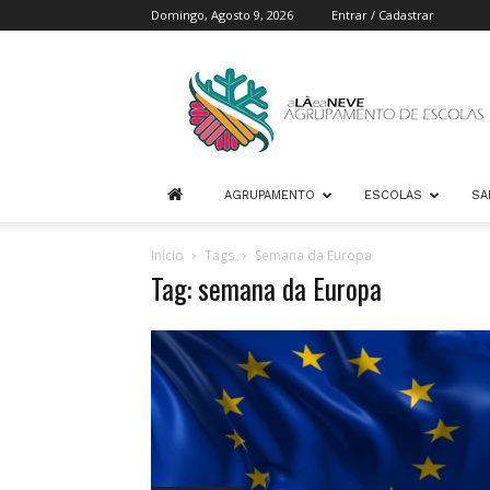
Domingo, Agosto 9, 2026
Entrar / Cadastrar
Agrupamento
de
Escolas
A
Lã
e
AGRUPAMENTO
ESCOLAS
SA
a
Neve
Início
Tags
Semana da Europa
Tag: semana da Europa