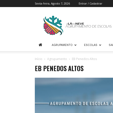
Sexta-feira, Agosto 7, 2026
Entrar / Cadastrar
Agrupamento
de
Escolas
A
Lã
e
AGRUPAMENTO
ESCOLAS
SA
a
Neve
Início
Agrupamento
EB Penedos Altos
EB PENEDOS ALTOS