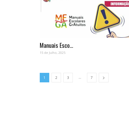
Manuais Esco...
15 de Julho, 2025
...
1
2
3
7